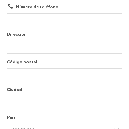
Número de teléfono
Nuestros productos
Apartado profesional
Dirección
Contacto
Código postal
Ciudad
País
Elige un país